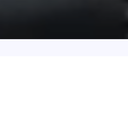
O nas
Jesteśmy lekarzami rodzinnymi z
kilkunastoletnim wykształceniem
Oferta
Zapraszamy do zapoznania się z ofertą